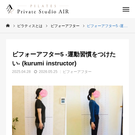
WEB予約
ピラティスとは
ビフォーアフター
ビフォーアフター5 -運動習慣をつけたい- (kurumi instructor)
instagram
友だち追加
ビフォーアフター5 -運動習慣をつけた
求人案内
アクセス
い- (kurumi instructor)
はじめての方へ
2025.04.28
2026.05.25
ビフォーアフター
ピラティスとは
できること
インストラクター
料金システム