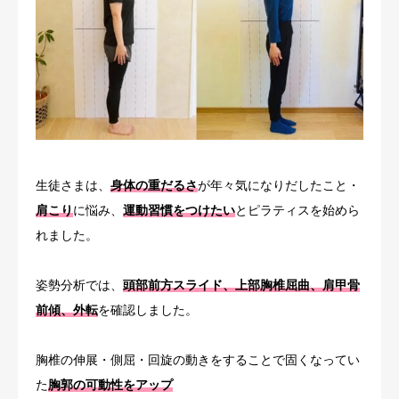
生徒さまは、
身体の重だるさ
が年々気になりだしたこと・
肩こり
に悩み、
運
動習慣をつけたい
とピラティスを始めら
れました。
姿勢分析では、
頭部前方スライド、上部胸椎屈曲、肩甲骨
前傾、外転
を確認しました。
胸椎の伸展・側屈・回旋の動きをすることで固くなってい
た
胸郭の可動性をアップ