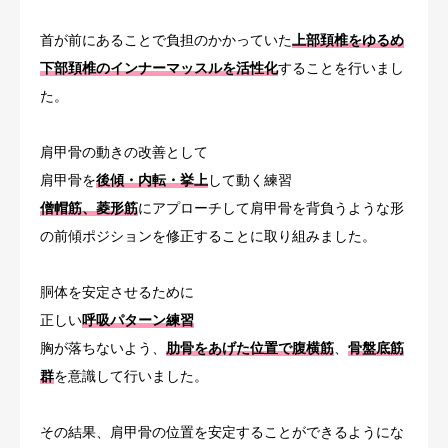
首が前にあることで負担のかかっていた
上部頚椎をゆるめ
下部頚椎のインナーマッスルを活性化
することを行いまし
た。
肩甲骨の動きの改善として
肩甲骨を
後傾・内転・挙上
して動く練習
僧帽筋、菱形筋
にアプローチして肩甲骨を背負うような形
の前傾ポジションを修正することに取り組みました。
胴体を安定させるために
正しい
呼吸パターン練習
胸が落ちないよう、
肋骨をあげた位置で腹横筋
、
骨盤底筋
群
を意識して行いました。
その結果、肩甲骨の位置を安定することができるようにな