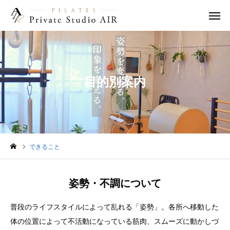
WEB予約
instagram
友だち追加
目的別案内
求人案内
アクセス
はじめての方へ
ピラティスとは
できること
できること
姿勢・不調について
インストラクター
普段のライフスタイルによって乱れる「姿勢」。各所へ移動した
体の位置によって不活動になっている筋肉、スムーズに動かしづ
料金システム