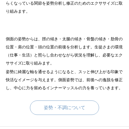
らくなっている関節を姿勢分析し修正のためのエクササイズに取
スタジオアクセス
り組みます。
初回体験予約
側面の姿勢からは、脛の傾き・太腿の傾き・骨盤の傾き・肋骨の
ブログ
位置・肩の位置・頭の位置の前後を分析します。生徒さまの環境
（仕事・生活）と照らし合わせながら状況を理解し、必要なエク
ササイズに取り組みます。
姿勢に綺麗な軸を通せるようになると、スッと伸び上がる印象で
快活なイメージを与えます。側面姿勢では、前後への逸脱を修正
し、中心に力を留めるインナーマッスルの力を養っていきます。
姿勢・不調について